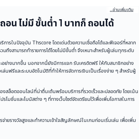
...อ่านเพิ่มเติม
น ไม่มี ขั้นต่ำ 1 บาทก็ ถอนได้
บริการในปัจจุบัน Thscore โดดเด่นด้วยความเชื่อถือได้และฟีเจอร์ที่หลาก
ถึงสามารถทำรายการได้โดยไม่มีขั้นต่ำ จึงเหมาะสำหรับผู้เล่นทุกระดับ
นะอย่างมากขึ้น นอกจากนี้ยังมีการแจก รับเครดิตฟรี ให้กับสมาชิกอย่าง
่นฟรีและระบบอัตโนมัติที่ทำให้การจัดการเงินเป็นเรื่องง่าย ๆ สำหรับผู้
ลกของสล็อตออนไลน์ที่น่าตื่นเต้นพร้อมบริการที่รวดเร็วและปลอดภัย โดยเน้น
มชั่นและโบนัสต่าง ๆ ที่ทางเว็บไซต์จัดเตรียมไว้เพื่อเพิ่มโอกาสในการ
จ่ายรางวัลสูงและทำความเข้าใจสัญลักษณ์ในเกมก่อนเริ่มเล่น เพื่อเพิ่ม