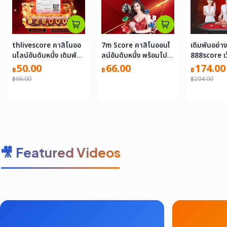
thlivescore คาสิโนออ
7m Score คาสิโนออนไ
เดิมพันอย่า
นไลน์อันดับหนึ่ง เดิมพันง่
ลน์อันดับหนึ่ง พร้อมโปรโ
888score เ
าย จ่ายจริง 2024
มชั่นสุดคุ้มในไทย
ณภาพสูง แจ
50.00
66.00
174.00
฿
฿
฿
พิ่มความสนุ
฿66.00
฿204.00
🎥 Featured Videos