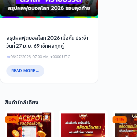
สรุปผลฟุตบอลโลก 2026 เมื่อคืน ประจำ
วันที่ 27 มิ.ย. 69 เช็กผลทุกคู่
📅
06/27/2026, 07:00 AM, +0000 UTC
READ MORE
→
สินค้าใกล้เคียง
-24%
-14%