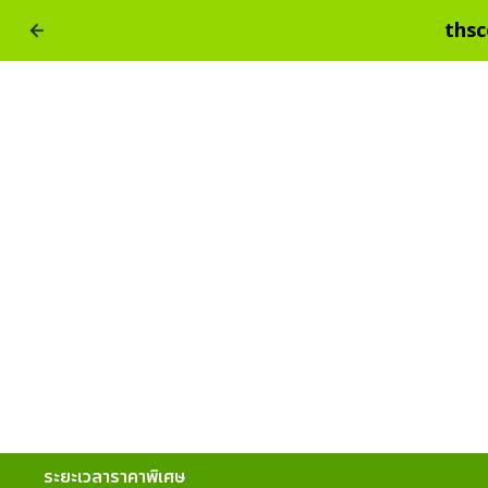
thsc
ระยะเวลาราคาพิเศษ