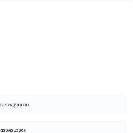
คุณภาพสูงทุกวัน
เว็บตรงครบวงจร