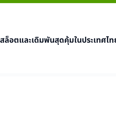
มสล็อตและเดิมพันสุดคุ้มในประเทศไท