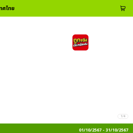
เทศไทย
1/4
01/10/2567 - 31/10/2567